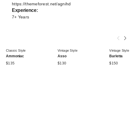
https://themeforest.net/agnihd
Experience:
7+ Years
Classic Style
Vintage Style
Vintage Style
Ammoniac
Asso
Barletta
$
135
$
130
$
150