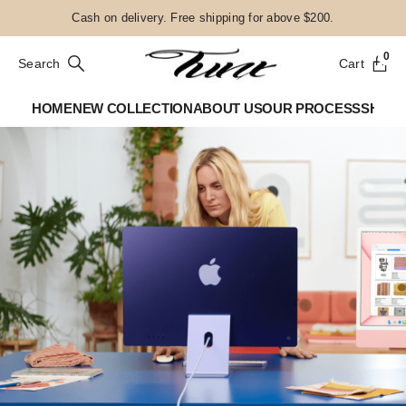
Cash on delivery. Free shipping for above $200.
0
Search
Cart
HOME
NEW COLLECTION
ABOUT US
OUR PROCESS
SHOP