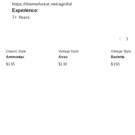
https://themeforest.net/agnihd
Experience:
7+ Years
Classic Style
Vintage Style
Vintage Style
Ammoniac
Asso
Barletta
$
135
$
130
$
150