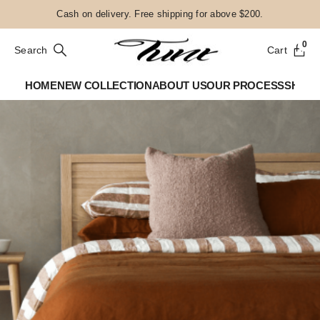
Cash on delivery. Free shipping for above $200.
0
Search
Cart
HOME
NEW COLLECTION
ABOUT US
OUR PROCESS
SHOP